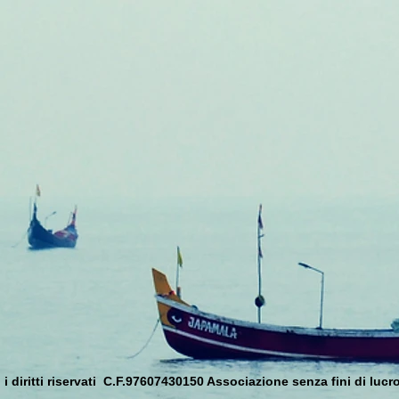
 diritti riservati C.F.97607430150 Associazione senza fini di lucro 