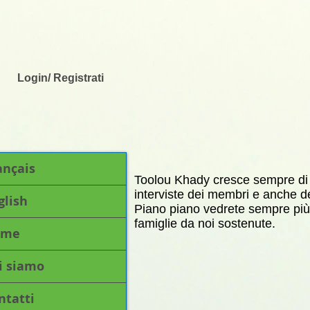
Login/ Registrati
ançais
Toolou Khady cresce sempre di p
interviste dei membri e anche del
glish
Piano piano vedrete sempre più v
famiglie da noi sostenute.
ome
i siamo
ntatti