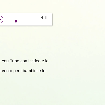
Unknown Track
-
Unknown Artist
00:00
00:00
 You Tube con i video e le
rvento per i bambini e le