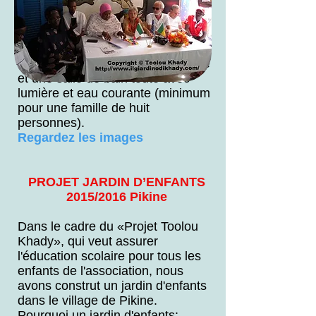
maison démolie et la
reconstruction de la même.
Grâce à la solidarité des amis de
Toolou Khady, nous avons
construit: 3 chambres, une cuisine
et une salle de bain toute avec
lumière et eau courante (minimum
pour une famille de huit
personnes).
Regardez les images
PROJET JARDIN D’ENFANTS
2015/2016 Pikine
Dans le cadre du «Projet Toolou
Khady», qui veut assurer
l'éducation scolaire pour tous les
enfants de l'association, nous
avons construt un jardin d'enfants
dans le village de Pikine.
Pourquoi un jardin d'enfants: