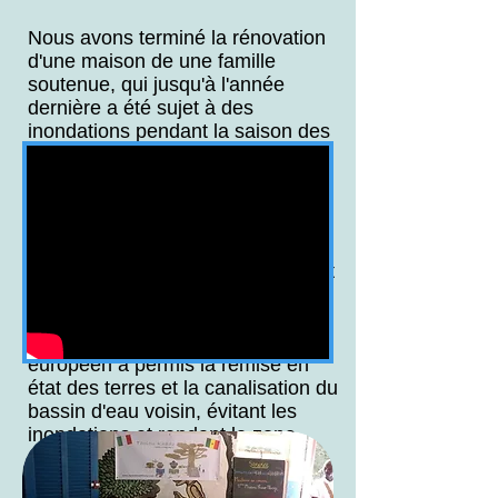
Nous avons terminé la rénovation
d'une maison de une famille
soutenue, qui jusqu'à l'année
dernière a été sujet à des
inondations pendant la saison des
pluies.
L'administration municipale avait
décidé de démolir toutes les
maisons du quartier, afin d'éviter
des épidémies dangereuses et
d'innombrables cas de maladies et
de paludisme, où les enfants
étaient particulièrement touchés.
L'intervention d'un gouvernement
européen a permis la remise en
état des terres et la canalisation du
bassin d'eau voisin, évitant les
inondations et rendant la zone
environnante encore habitable.
Les photos montrent la vieille